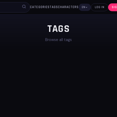
CATEGORIES
TAGS
CHARACTERS
EN
LOG IN
SIG
TAGS
Browse all tags