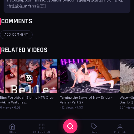
https://app.unifans.io/c/blacknova05 【朋友可以进qq群来一起玩
地址放在unifans首页】
COMMENTS
ADD COMMENT
RELATED VIDEOS
Rin's Forbidden Sibling NTR Orgy
Taming the Sows of New Eridu -
Water-S
~Akira Watches...
Velina (Part 2)
Dan レミ
6 views • 6:02
412 views • 7:50
284 views
HOME
CATEGORIES
TAGS
PROFILE